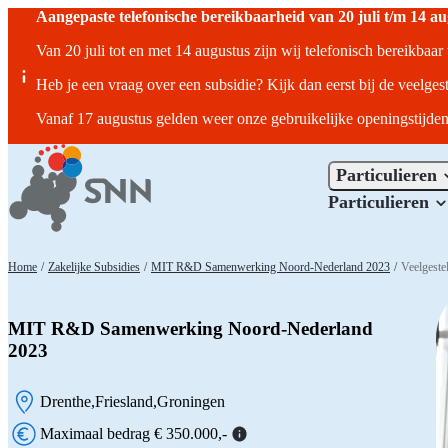
Aangepaste telefonische bereikbaarheid van 20 juli t/m 14 a
Van 20 juli tot en met 14 augustus zijn wij telefonisch bereikbaa
Heb je een vraag over een subsidie? Kijk dan eerst bij de veelges
Vanaf 17 augustus gelden weer onze gebruikelijke openingstijden
Particulieren
Particulieren
Home
/
Zakelijke Subsidies
/
MIT R&D Samenwerking Noord-Nederland 2023
/
Veelgeste
MIT R&D Samenwerking Noord-Nederland
2023
Drenthe
Friesland
Groningen
Locatie:
Maximaal bedrag € 350.000,-