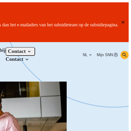
ik dan het e-mailadres van het subsidieteam op de subsidiepagina.
bij
Contact
NL
Mijn SNN
Contact