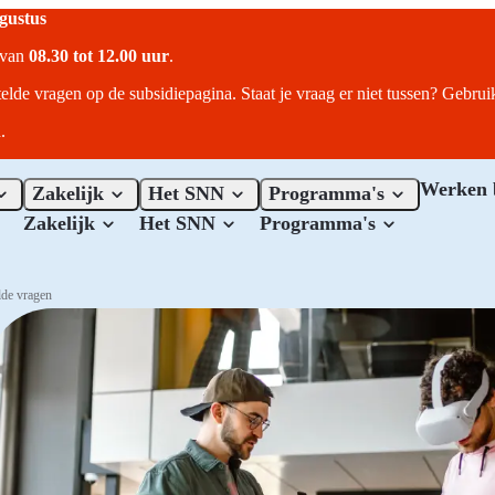
ugustus
r van
08.30 tot 12.00 uur
.
telde vragen op de subsidiepagina. Staat je vraag er niet tussen? Gebru
.
Werken 
Zakelijk
Het SNN
Programma's
Zakelijk
Het SNN
Programma's
lde vragen