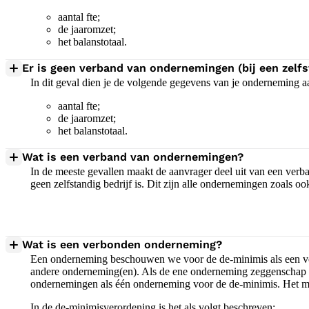
aantal fte;
de jaaromzet;
het balanstotaal.
Er is geen verband van ondernemingen (bij een zelf
In dit geval dien je de volgende gegevens van je onderneming a
aantal fte;
de jaaromzet;
het balanstotaal.
Wat is een verband van ondernemingen?
In de meeste gevallen maakt de aanvrager deel uit van een ver
geen zelfstandig bedrijf is. Dit zijn alle ondernemingen zoals o
Wat is een verbonden onderneming?
Een onderneming beschouwen we voor de de-minimis als een ve
andere onderneming(en). Als de ene onderneming zeggenschap
ondernemingen als één onderneming voor de de-minimis. Het maa
In de de-minimisverordening is het als volgt beschreven: