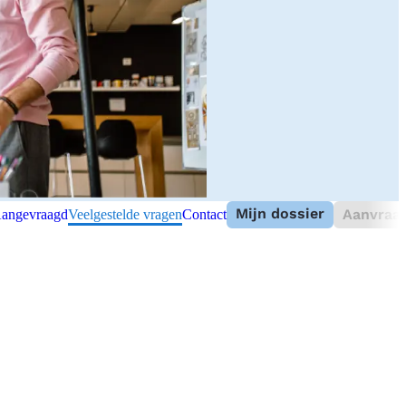
Mijn dossier
Aanvraag
angevraagd
Veelgestelde vragen
Contact