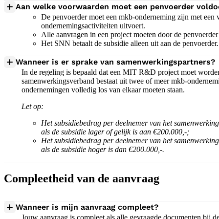
Aan welke voorwaarden moet een penvoerder voldo
De penvoerder moet een mkb-onderneming zijn met een ve
ondernemingsactiviteiten uitvoert.
Alle aanvragen in een project moeten door de penvoerde
Het SNN betaalt de subsidie alleen uit aan de penvoerder.
Wanneer is er sprake van samenwerkingspartners?
In de regeling is bepaald dat een MIT R&D project moet worde
samenwerkingsverband bestaat uit twee of meer mkb-ondernemin
ondernemingen volledig los van elkaar moeten staan.
Let op:
Het subsidiebedrag per deelnemer van het samenwerkings
als de subsidie lager of gelijk is aan €200.000,-;
Het subsidiebedrag per deelnemer van het samenwerkings
als de subsidie hoger is dan €200.000,-.
Compleetheid van de aanvraag
Wanneer is mijn aanvraag compleet?
Jouw aanvraag is compleet als alle gevraagde documenten bij de